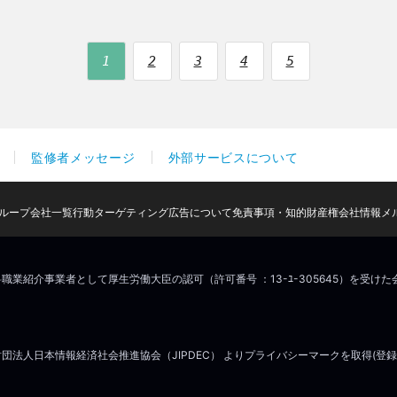
1
2
3
4
5
監修者メッセージ
外部サービスについて
ループ会社一覧
行動ターゲティング広告について
免責事項・知的財産権
会社情報
メ