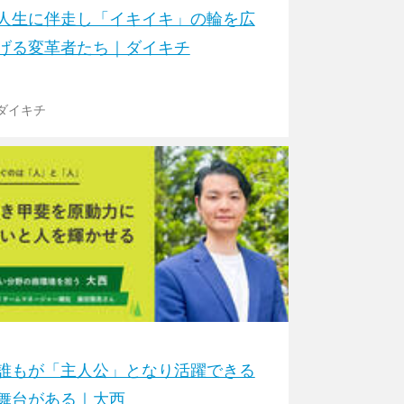
人生に伴走し「イキイキ」の輪を広
げる変革者たち｜ダイキチ
ダイキチ
誰もが「主人公」となり活躍できる
舞台がある｜大西