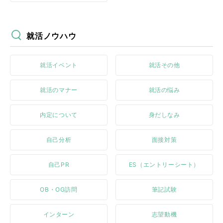
就活ノウハウ
就活イベント
就活その他
就活のマナー
就活の悩み
内定について
身だしなみ
自己分析
面接対策
自己PR
ES（エントリーシート）
OB・OG訪問
筆記試験
インターン
志望動機