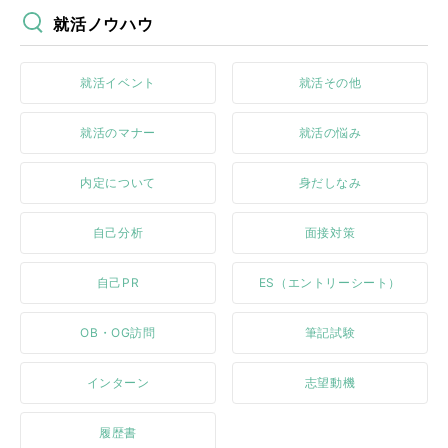
就活ノウハウ
就活イベント
就活その他
就活のマナー
就活の悩み
内定について
身だしなみ
自己分析
面接対策
自己PR
ES（エントリーシート）
OB・OG訪問
筆記試験
インターン
志望動機
履歴書