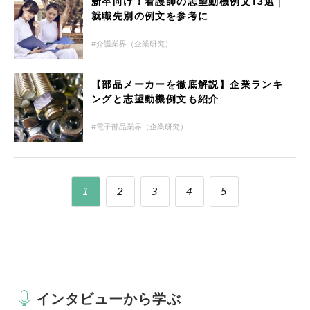
新卒向け！看護師の志望動機例文13選｜
就職先別の例文を参考に
介護業界（企業研究）
【部品メーカーを徹底解説】企業ランキ
ングと志望動機例文も紹介
電子部品業界（企業研究）
1
2
3
4
5
インタビューから学ぶ