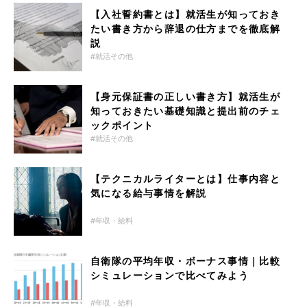
【入社誓約書とは】就活生が知っておき
たい書き方から辞退の仕方までを徹底解
説
就活その他
【身元保証書の正しい書き方】就活生が
知っておきたい基礎知識と提出前のチェ
ックポイント
就活その他
【テクニカルライターとは】仕事内容と
気になる給与事情を解説
年収・給料
自衛隊の平均年収・ボーナス事情｜比較
シミュレーションで比べてみよう
年収・給料