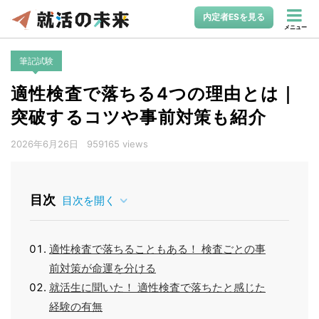
内定者ESを見る
メニュー
筆記試験
適性検査で落ちる4つの理由とは｜
突破するコツや事前対策も紹介
2026年6月26日
959165 views
目次
目次を開く
適性検査で落ちることもある！ 検査ごとの事
前対策が命運を分ける
就活生に聞いた！ 適性検査で落ちたと感じた
経験の有無