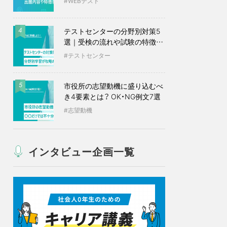
WEBテスト
テストセンターの分野別対策5
4
選｜受検の流れや試験の特徴も
紹介
テストセンター
市役所の志望動機に盛り込むべ
5
き4要素とは？ OK・NG例文7選
志望動機
インタビュー企画一覧