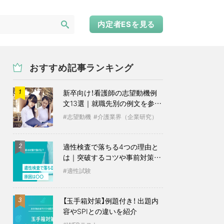
内定者ESを見る
おすすめ記事ランキング
新卒向け！看護師の志望動機例
1
文13選｜就職先別の例文を参考
に
志望動機
介護業界（企業研究）
適性検査で落ちる4つの理由と
2
は｜突破するコツや事前対策も
紹介
適性試験
【玉手箱対策】例題付き！ 出題内
3
容やSPIとの違いを紹介