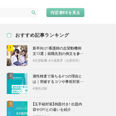
内定者ESを見る
おすすめ記事ランキング
新卒向け！看護師の志望動機例
1
文13選｜就職先別の例文を参考
に
志望動機
介護業界（企業研究）
適性検査で落ちる4つの理由と
2
は｜突破するコツや事前対策も
紹介
適性試験
【玉手箱対策】例題付き！ 出題内
3
容やSPIとの違いを紹介