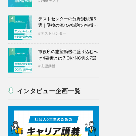
WEBテスト
テストセンターの分野別対策5
4
選｜受検の流れや試験の特徴も
紹介
テストセンター
市役所の志望動機に盛り込むべ
5
き4要素とは？ OK・NG例文7選
志望動機
インタビュー企画一覧