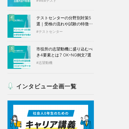
WEBテスト
テストセンターの分野別対策5
4
選｜受検の流れや試験の特徴も
紹介
テストセンター
市役所の志望動機に盛り込むべ
5
き4要素とは？ OK・NG例文7選
志望動機
インタビュー企画一覧