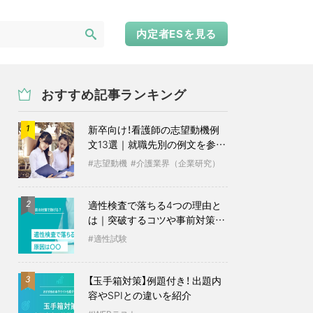
内定者ESを見る
おすすめ記事ランキング
新卒向け！看護師の志望動機例
1
文13選｜就職先別の例文を参考
に
志望動機
介護業界（企業研究）
適性検査で落ちる4つの理由と
2
は｜突破するコツや事前対策も
紹介
適性試験
【玉手箱対策】例題付き！ 出題内
3
容やSPIとの違いを紹介