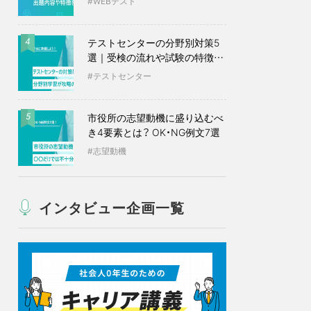
WEBテスト
テストセンターの分野別対策5
4
選｜受検の流れや試験の特徴も
紹介
テストセンター
市役所の志望動機に盛り込むべ
5
き4要素とは？ OK・NG例文7選
志望動機
インタビュー企画一覧