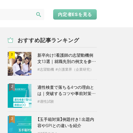
内定者ESを見る
おすすめ記事ランキング
新卒向け！看護師の志望動機例
1
文13選｜就職先別の例文を参考
に
志望動機
介護業界（企業研究）
適性検査で落ちる4つの理由と
2
は｜突破するコツや事前対策も
紹介
適性試験
【玉手箱対策】例題付き！ 出題内
3
容やSPIとの違いを紹介