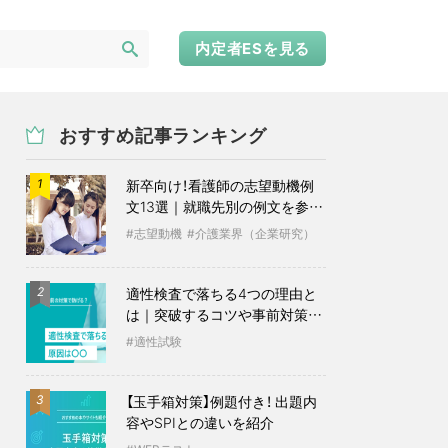
内定者ESを見る
おすすめ記事ランキング
新卒向け！看護師の志望動機例
1
文13選｜就職先別の例文を参考
に
志望動機
介護業界（企業研究）
適性検査で落ちる4つの理由と
2
は｜突破するコツや事前対策も
紹介
適性試験
【玉手箱対策】例題付き！ 出題内
3
容やSPIとの違いを紹介