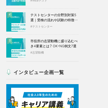
WEBテスト
テストセンターの分野別対策5
4
選｜受検の流れや試験の特徴も
紹介
テストセンター
市役所の志望動機に盛り込むべ
5
き4要素とは？ OK・NG例文7選
志望動機
インタビュー企画一覧