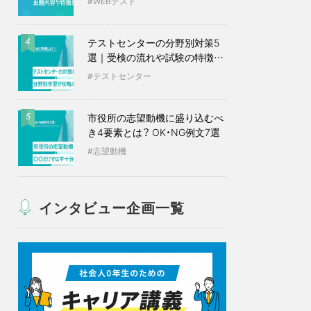
WEBテスト
テストセンターの分野別対策5
4
選｜受検の流れや試験の特徴も
紹介
テストセンター
市役所の志望動機に盛り込むべ
5
き4要素とは？ OK・NG例文7選
志望動機
インタビュー企画一覧