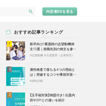
内定者ESを見る
おすすめ記事ランキング
新卒向け！看護師の志望動機例
1
文13選｜就職先別の例文を参考
に
志望動機
介護業界（企業研究）
適性検査で落ちる4つの理由と
2
は｜突破するコツや事前対策も
紹介
適性試験
【玉手箱対策】例題付き！ 出題内
3
容やSPIとの違いを紹介