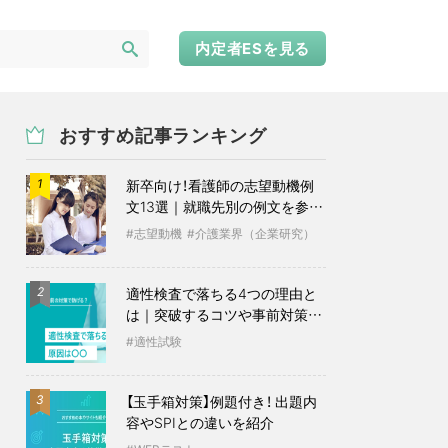
内定者ESを見る
おすすめ記事ランキング
新卒向け！看護師の志望動機例
1
文13選｜就職先別の例文を参考
に
志望動機
介護業界（企業研究）
適性検査で落ちる4つの理由と
2
は｜突破するコツや事前対策も
紹介
適性試験
【玉手箱対策】例題付き！ 出題内
3
容やSPIとの違いを紹介