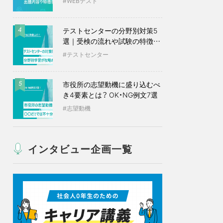
WEBテスト
テストセンターの分野別対策5
4
選｜受検の流れや試験の特徴も
紹介
テストセンター
市役所の志望動機に盛り込むべ
5
き4要素とは？ OK・NG例文7選
志望動機
インタビュー企画一覧