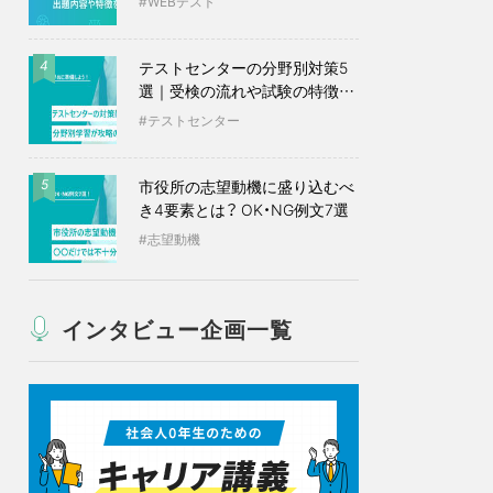
WEBテスト
テストセンターの分野別対策5
4
選｜受検の流れや試験の特徴も
紹介
テストセンター
市役所の志望動機に盛り込むべ
5
き4要素とは？ OK・NG例文7選
志望動機
インタビュー企画一覧