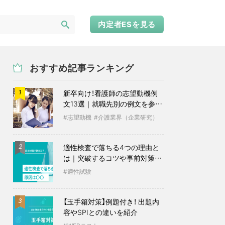
内定者ESを見る
おすすめ記事ランキング
新卒向け！看護師の志望動機例
1
文13選｜就職先別の例文を参考
に
志望動機
介護業界（企業研究）
適性検査で落ちる4つの理由と
2
は｜突破するコツや事前対策も
紹介
適性試験
【玉手箱対策】例題付き！ 出題内
3
容やSPIとの違いを紹介