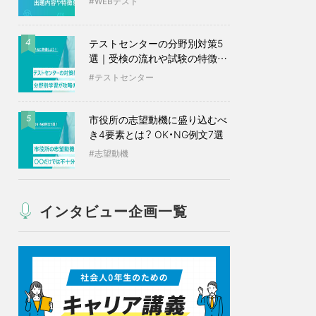
WEBテスト
テストセンターの分野別対策5
4
選｜受検の流れや試験の特徴も
紹介
テストセンター
市役所の志望動機に盛り込むべ
5
き4要素とは？ OK・NG例文7選
志望動機
インタビュー企画一覧