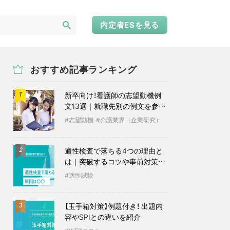
内定者ESを見る
おすすめ記事ランキング
新卒向け！看護師の志望動機例
1
文13選｜就職先別の例文を参考
に
志望動機
介護業界（企業研究）
適性検査で落ちる4つの理由と
2
は｜突破するコツや事前対策も
紹介
適性試験
【玉手箱対策】例題付き！ 出題内
3
容やSPIとの違いを紹介