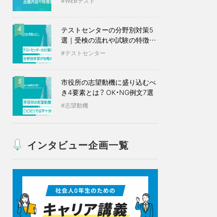
WEBテスト
テストセンターの分野別対策5
4
選｜受検の流れや試験の特徴も
紹介
テストセンター
市役所の志望動機に盛り込むべ
5
き4要素とは？ OK・NG例文7選
志望動機
インタビュー企画一覧