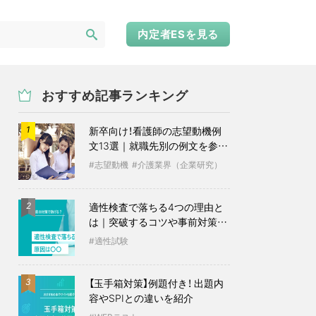
内定者ESを見る
おすすめ記事ランキング
新卒向け！看護師の志望動機例
1
文13選｜就職先別の例文を参考
に
志望動機
介護業界（企業研究）
適性検査で落ちる4つの理由と
2
は｜突破するコツや事前対策も
紹介
適性試験
【玉手箱対策】例題付き！ 出題内
3
容やSPIとの違いを紹介