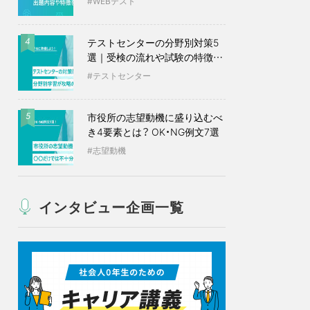
WEBテスト
テストセンターの分野別対策5
4
選｜受検の流れや試験の特徴も
紹介
テストセンター
市役所の志望動機に盛り込むべ
5
き4要素とは？ OK・NG例文7選
志望動機
インタビュー企画一覧