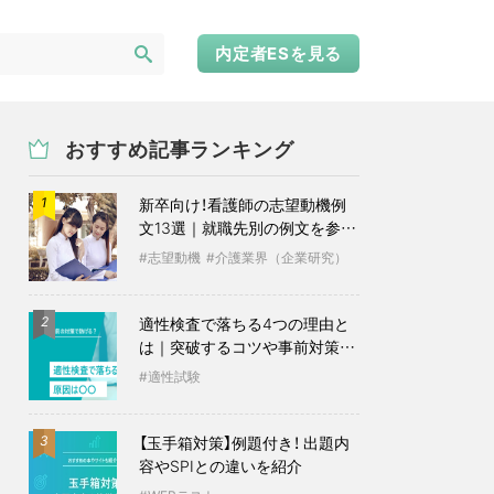
内定者ESを見る
おすすめ記事ランキング
新卒向け！看護師の志望動機例
1
文13選｜就職先別の例文を参考
に
志望動機
介護業界（企業研究）
適性検査で落ちる4つの理由と
2
は｜突破するコツや事前対策も
紹介
適性試験
【玉手箱対策】例題付き！ 出題内
3
容やSPIとの違いを紹介