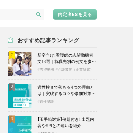
内定者ESを見る
おすすめ記事ランキング
新卒向け！看護師の志望動機例
1
文13選｜就職先別の例文を参考
に
志望動機
介護業界（企業研究）
適性検査で落ちる4つの理由と
2
は｜突破するコツや事前対策も
紹介
適性試験
【玉手箱対策】例題付き！ 出題内
3
容やSPIとの違いを紹介