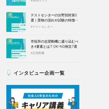
WEBテスト
テストセンターの分野別対策5
4
選｜受検の流れや試験の特徴も
紹介
テストセンター
市役所の志望動機に盛り込むべ
5
き4要素とは？ OK・NG例文7選
志望動機
インタビュー企画一覧