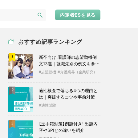
内定者ESを見る
おすすめ記事ランキング
新卒向け！看護師の志望動機例
1
文13選｜就職先別の例文を参考
に
志望動機
介護業界（企業研究）
適性検査で落ちる4つの理由と
2
は｜突破するコツや事前対策も
紹介
適性試験
【玉手箱対策】例題付き！ 出題内
3
容やSPIとの違いを紹介