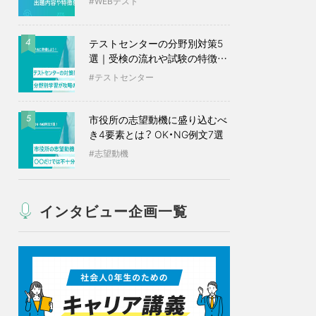
WEBテスト
テストセンターの分野別対策5
4
選｜受検の流れや試験の特徴も
紹介
テストセンター
市役所の志望動機に盛り込むべ
5
き4要素とは？ OK・NG例文7選
志望動機
インタビュー企画一覧