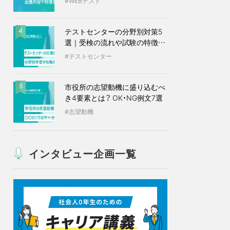
WEBテスト
テストセンターの分野別対策5
4
選｜受検の流れや試験の特徴も
紹介
テストセンター
市役所の志望動機に盛り込むべ
5
き4要素とは？ OK・NG例文7選
志望動機
インタビュー企画一覧