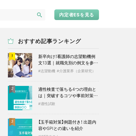
内定者ESを見る
おすすめ記事ランキング
新卒向け！看護師の志望動機例
1
文13選｜就職先別の例文を参考
に
志望動機
介護業界（企業研究）
適性検査で落ちる4つの理由と
2
は｜突破するコツや事前対策も
紹介
適性試験
【玉手箱対策】例題付き！ 出題内
3
容やSPIとの違いを紹介