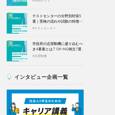
WEBテスト
テストセンターの分野別対策5
4
選｜受検の流れや試験の特徴も
紹介
テストセンター
市役所の志望動機に盛り込むべ
5
き4要素とは？ OK・NG例文7選
志望動機
インタビュー企画一覧