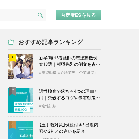
内定者ESを見る
おすすめ記事ランキング
新卒向け！看護師の志望動機例
1
文13選｜就職先別の例文を参考
に
志望動機
介護業界（企業研究）
適性検査で落ちる4つの理由と
2
は｜突破するコツや事前対策も
紹介
適性試験
【玉手箱対策】例題付き！ 出題内
3
容やSPIとの違いを紹介