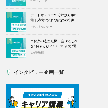
WEBテスト
テストセンターの分野別対策5
4
選｜受検の流れや試験の特徴も
紹介
テストセンター
市役所の志望動機に盛り込むべ
5
き4要素とは？ OK・NG例文7選
志望動機
インタビュー企画一覧