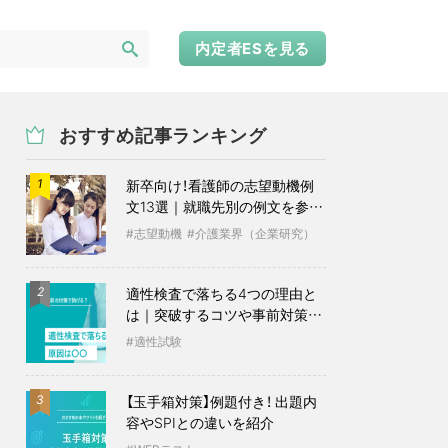
内定者ESを見る
おすすめ記事ランキング
新卒向け！看護師の志望動機例
1
文13選｜就職先別の例文を参考
に
志望動機
介護業界（企業研究）
適性検査で落ちる4つの理由と
2
は｜突破するコツや事前対策も
紹介
適性試験
【玉手箱対策】例題付き！ 出題内
3
容やSPIとの違いを紹介