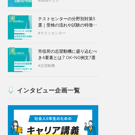
WEBテスト
テストセンターの分野別対策5
4
選｜受検の流れや試験の特徴も
紹介
テストセンター
市役所の志望動機に盛り込むべ
5
き4要素とは？ OK・NG例文7選
志望動機
インタビュー企画一覧