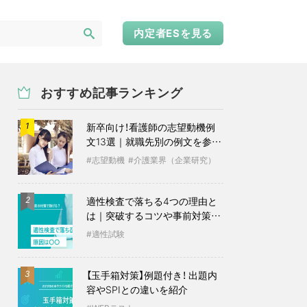
内定者ESを見る
おすすめ記事ランキング
新卒向け！看護師の志望動機例
1
文13選｜就職先別の例文を参考
に
志望動機
介護業界（企業研究）
適性検査で落ちる4つの理由と
2
は｜突破するコツや事前対策も
紹介
適性試験
【玉手箱対策】例題付き！ 出題内
3
容やSPIとの違いを紹介