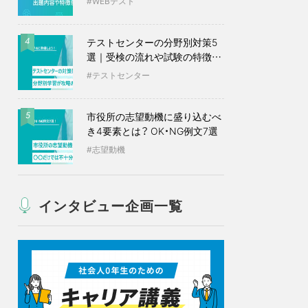
WEBテスト
テストセンターの分野別対策5
4
選｜受検の流れや試験の特徴も
紹介
テストセンター
市役所の志望動機に盛り込むべ
5
き4要素とは？ OK・NG例文7選
志望動機
インタビュー企画一覧