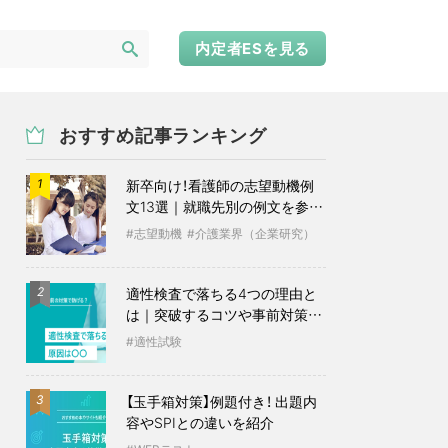
内定者ESを見る
おすすめ記事ランキング
新卒向け！看護師の志望動機例
1
文13選｜就職先別の例文を参考
に
志望動機
介護業界（企業研究）
適性検査で落ちる4つの理由と
2
は｜突破するコツや事前対策も
紹介
適性試験
【玉手箱対策】例題付き！ 出題内
3
容やSPIとの違いを紹介