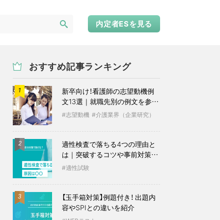
内定者ESを見る
おすすめ記事ランキング
新卒向け！看護師の志望動機例
1
文13選｜就職先別の例文を参考
に
志望動機
介護業界（企業研究）
適性検査で落ちる4つの理由と
2
は｜突破するコツや事前対策も
紹介
適性試験
【玉手箱対策】例題付き！ 出題内
3
容やSPIとの違いを紹介