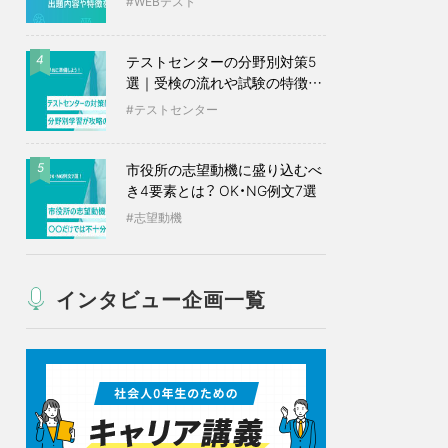
WEBテスト
テストセンターの分野別対策5
4
選｜受検の流れや試験の特徴も
紹介
テストセンター
市役所の志望動機に盛り込むべ
5
き4要素とは？ OK・NG例文7選
志望動機
インタビュー企画一覧