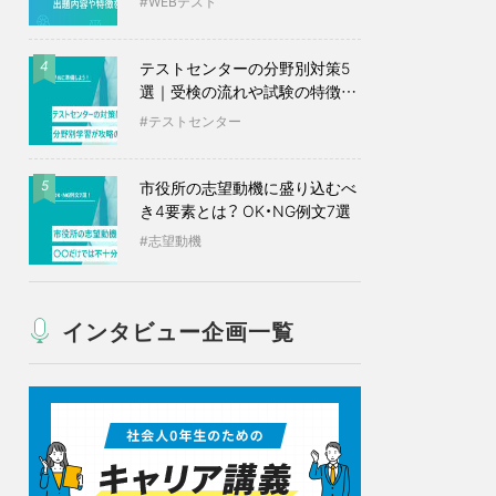
WEBテスト
テストセンターの分野別対策5
4
選｜受検の流れや試験の特徴も
紹介
テストセンター
市役所の志望動機に盛り込むべ
5
き4要素とは？ OK・NG例文7選
志望動機
インタビュー企画一覧