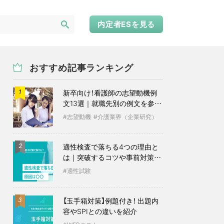
内定者ESを見る
おすすめ記事ランキング
新卒向け！看護師の志望動機例
1
文13選｜就職先別の例文を参考
に
志望動機
介護業界（企業研究）
適性検査で落ちる4つの理由と
2
は｜突破するコツや事前対策も
紹介
適性試験
【玉手箱対策】例題付き！ 出題内
3
容やSPIとの違いを紹介