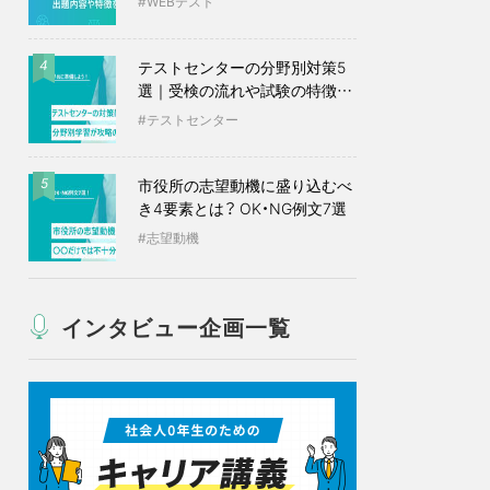
WEBテスト
テストセンターの分野別対策5
4
選｜受検の流れや試験の特徴も
紹介
テストセンター
市役所の志望動機に盛り込むべ
5
き4要素とは？ OK・NG例文7選
志望動機
インタビュー企画一覧