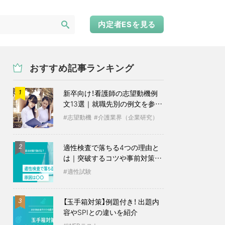
内定者ESを見る
おすすめ記事ランキング
新卒向け！看護師の志望動機例
1
文13選｜就職先別の例文を参考
に
志望動機
介護業界（企業研究）
適性検査で落ちる4つの理由と
2
は｜突破するコツや事前対策も
紹介
適性試験
【玉手箱対策】例題付き！ 出題内
3
容やSPIとの違いを紹介