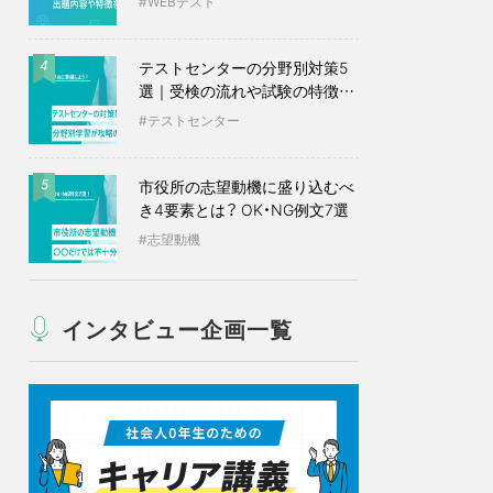
WEBテスト
テストセンターの分野別対策5
4
選｜受検の流れや試験の特徴も
紹介
テストセンター
市役所の志望動機に盛り込むべ
5
き4要素とは？ OK・NG例文7選
志望動機
インタビュー企画一覧