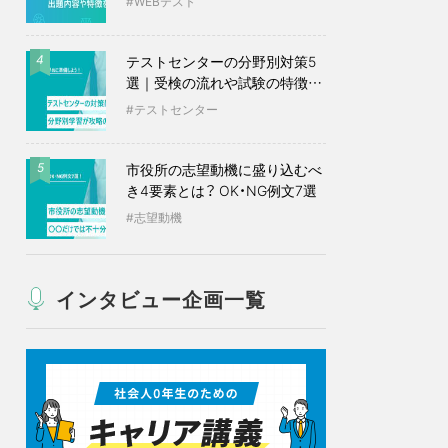
WEBテスト
テストセンターの分野別対策5
4
選｜受検の流れや試験の特徴も
紹介
テストセンター
市役所の志望動機に盛り込むべ
5
き4要素とは？ OK・NG例文7選
志望動機
インタビュー企画一覧