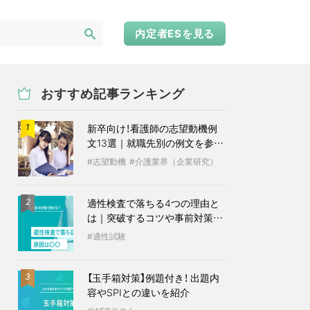
内定者ESを見る
おすすめ記事ランキング
新卒向け！看護師の志望動機例
1
文13選｜就職先別の例文を参考
に
志望動機
介護業界（企業研究）
適性検査で落ちる4つの理由と
2
は｜突破するコツや事前対策も
紹介
適性試験
【玉手箱対策】例題付き！ 出題内
3
容やSPIとの違いを紹介