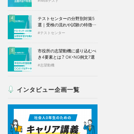
WEBテスト
テストセンターの分野別対策5
4
選｜受検の流れや試験の特徴も
紹介
テストセンター
市役所の志望動機に盛り込むべ
5
き4要素とは？ OK・NG例文7選
志望動機
インタビュー企画一覧