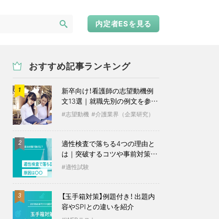
内定者ESを見る
おすすめ記事ランキング
新卒向け！看護師の志望動機例
1
文13選｜就職先別の例文を参考
に
志望動機
介護業界（企業研究）
適性検査で落ちる4つの理由と
2
は｜突破するコツや事前対策も
紹介
適性試験
【玉手箱対策】例題付き！ 出題内
3
容やSPIとの違いを紹介