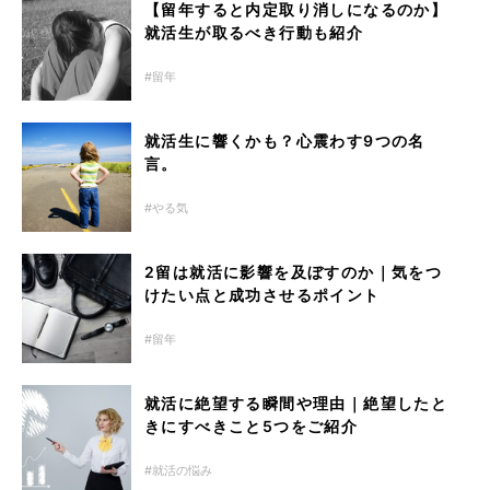
【留年すると内定取り消しになるのか】
就活生が取るべき行動も紹介
留年
就活生に響くかも？心震わす9つの名
言。
やる気
2留は就活に影響を及ぼすのか｜気をつ
けたい点と成功させるポイント
留年
就活に絶望する瞬間や理由｜絶望したと
きにすべきこと5つをご紹介
就活の悩み