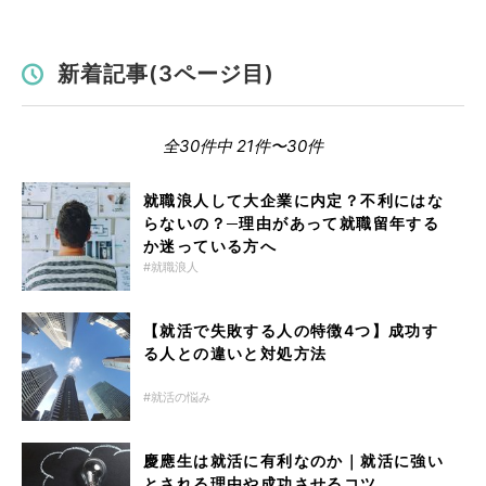
新着記事(3ページ目)
全30件中 21件〜30件
就職浪人して大企業に内定？不利にはな
らないの？─理由があって就職留年する
か迷っている方へ
就職浪人
【就活で失敗する人の特徴4つ】成功す
る人との違いと対処方法
就活の悩み
慶應生は就活に有利なのか｜就活に強い
とされる理由や成功させるコツ