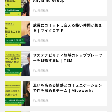
AnyMind Group
企業探検隊
成長にコミットし合える熱い仲間が集ま
る｜マイクロアド
企業探検隊
サステナビリティ領域のトッププレーヤ
ーを目指す集団｜TBM
企業探検隊
互いを高める情熱とコミュニケーション
で絆を深めるチーム｜Micoworks
企業探検隊