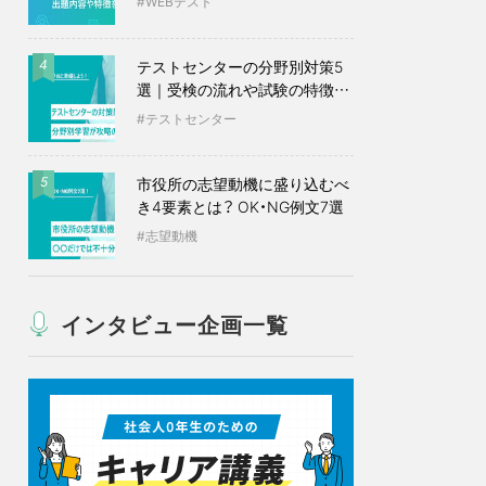
WEBテスト
テストセンターの分野別対策5
4
選｜受検の流れや試験の特徴も
紹介
テストセンター
市役所の志望動機に盛り込むべ
5
き4要素とは？ OK・NG例文7選
志望動機
インタビュー企画一覧