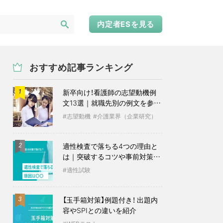
内定者ESを見る
おすすめ記事ランキング
新卒向け！看護師の志望動機例
1
文13選｜就職先別の例文を参考
に
志望動機
介護業界（企業研究）
適性検査で落ちる4つの理由と
2
は｜突破するコツや事前対策も
紹介
適性試験
【玉手箱対策】例題付き！ 出題内
3
容やSPIとの違いを紹介