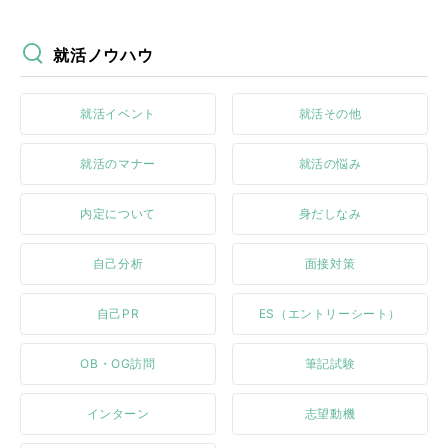
就活ノウハウ
就活イベント
就活その他
就活のマナー
就活の悩み
内定について
身だしなみ
自己分析
面接対策
自己PR
ES（エントリーシート）
OB・OG訪問
筆記試験
インターン
志望動機