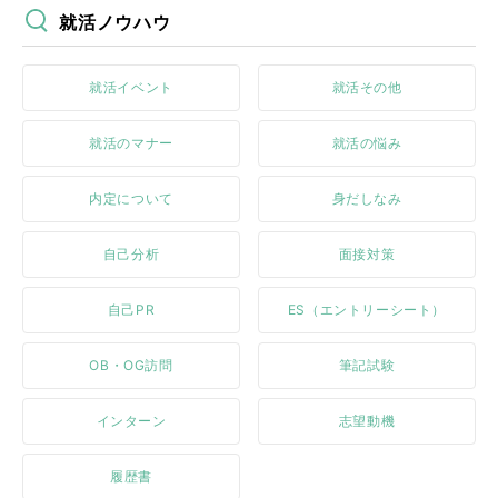
就活ノウハウ
就活イベント
就活その他
就活のマナー
就活の悩み
内定について
身だしなみ
自己分析
面接対策
自己PR
ES（エントリーシート）
OB・OG訪問
筆記試験
インターン
志望動機
履歴書