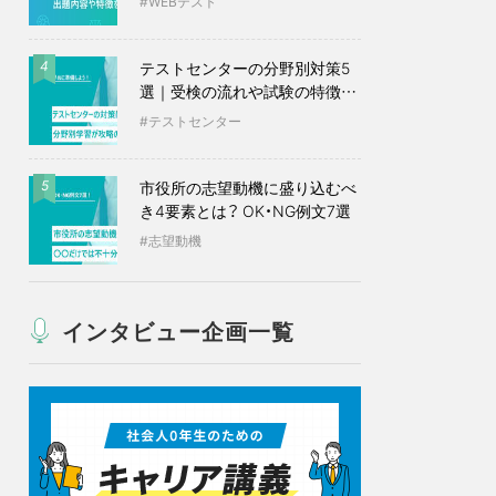
WEBテスト
テストセンターの分野別対策5
4
選｜受検の流れや試験の特徴も
紹介
テストセンター
市役所の志望動機に盛り込むべ
5
き4要素とは？ OK・NG例文7選
志望動機
インタビュー企画一覧