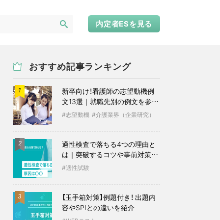
内定者ESを見る
おすすめ記事ランキング
新卒向け！看護師の志望動機例
1
文13選｜就職先別の例文を参考
に
志望動機
介護業界（企業研究）
適性検査で落ちる4つの理由と
2
は｜突破するコツや事前対策も
紹介
適性試験
【玉手箱対策】例題付き！ 出題内
3
容やSPIとの違いを紹介