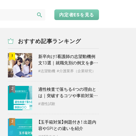
内定者ESを見る
おすすめ記事ランキング
新卒向け！看護師の志望動機例
1
文13選｜就職先別の例文を参考
に
志望動機
介護業界（企業研究）
適性検査で落ちる4つの理由と
2
は｜突破するコツや事前対策も
紹介
適性試験
【玉手箱対策】例題付き！ 出題内
3
容やSPIとの違いを紹介