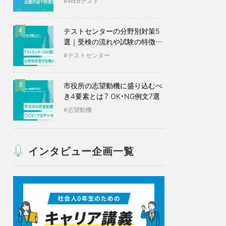
WEBテスト
テストセンターの分野別対策5
4
選｜受検の流れや試験の特徴も
紹介
テストセンター
市役所の志望動機に盛り込むべ
5
き4要素とは？ OK・NG例文7選
志望動機
インタビュー企画一覧