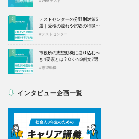
WEBテスト
テストセンターの分野別対策5
4
選｜受検の流れや試験の特徴も
紹介
テストセンター
市役所の志望動機に盛り込むべ
5
き4要素とは？ OK・NG例文7選
志望動機
インタビュー企画一覧