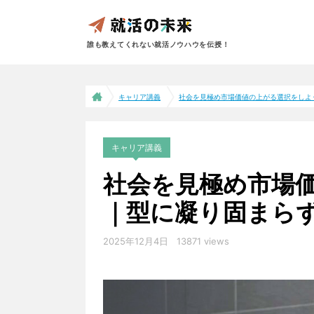
誰も教えてくれない就活ノウハウを伝授！
キャリア講義
社会を見極め市場価値の上がる選択をしよう｜
キャリア講義
社会を見極め市場
｜型に凝り固まら
2025年12月4日
13871 views