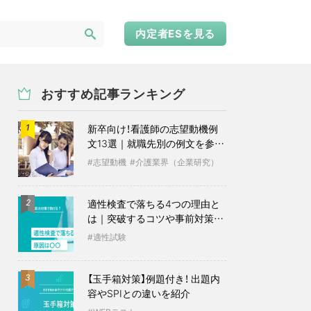
内定者ESを見る
おすすめ記事ランキング
新卒向け！看護師の志望動機例
1
文13選｜就職先別の例文を参考
に
志望動機
介護業界（企業研究）
適性検査で落ちる4つの理由と
2
は｜突破するコツや事前対策も
紹介
適性試験
【玉手箱対策】例題付き！ 出題内
3
容やSPIとの違いを紹介