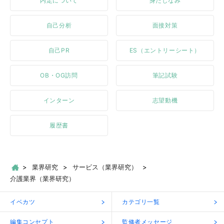
内定について
身だしなみ
自己分析
面接対策
自己PR
ES（エントリーシート）
OB・OG訪問
筆記試験
インターン
志望動機
履歴書
業界研究
サービス（業界研究）
介護業界（業界研究）
イベカツ
カテゴリ一覧
編集コンセプト
監修者メッセージ