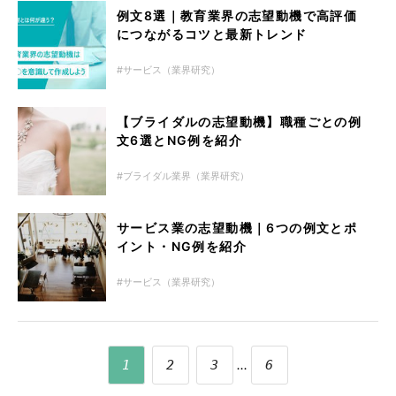
例文8選｜教育業界の志望動機で高評価
につながるコツと最新トレンド
サービス（業界研究）
【ブライダルの志望動機】職種ごとの例
文6選とNG例を紹介
ブライダル業界（業界研究）
サービス業の志望動機｜6つの例文とポ
イント・NG例を紹介
サービス（業界研究）
...
1
2
3
6