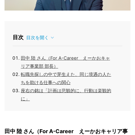
目次
目次を開く
田中 陸 さん（For A-Career えーかおキャ
リア事業部 部長）
転職先探しの中で芽生えた、同じ境遇の人た
ちを助ける仕事への関心
座右の銘は「計画は悲観的に、行動は楽観的
に」
田中 陸 さん（For A-Career　えーかおキャリア事