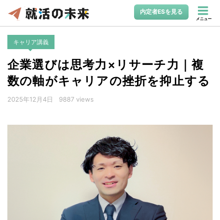
内定者ESを見る
メニュー
キャリア講義
企業選びは思考力×リサーチ力｜複
数の軸がキャリアの挫折を抑止する
2025年12月4日
9887 views