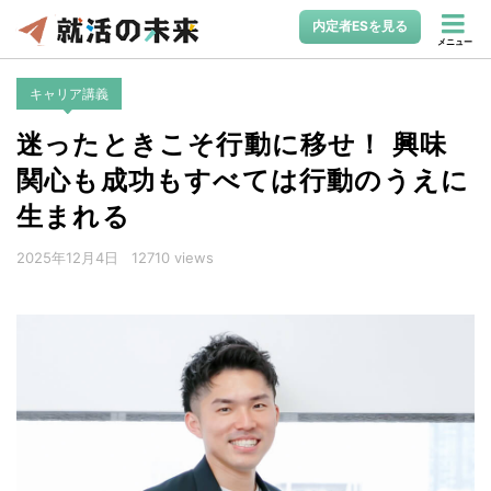
内定者ESを見る
メニュー
キャリア講義
迷ったときこそ行動に移せ！ 興味
関心も成功もすべては行動のうえに
生まれる
2025年12月4日
12710 views