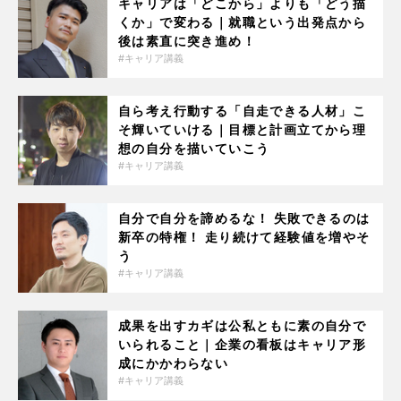
キャリアは「どこから」よりも「どう描
くか」で変わる｜就職という出発点から
後は素直に突き進め！
キャリア講義
自ら考え行動する「自走できる人材」こ
そ輝いていける｜目標と計画立てから理
想の自分を描いていこう
キャリア講義
自分で自分を諦めるな！ 失敗できるのは
新卒の特権！ 走り続けて経験値を増やそ
う
キャリア講義
成果を出すカギは公私ともに素の自分で
いられること｜企業の看板はキャリア形
成にかかわらない
キャリア講義