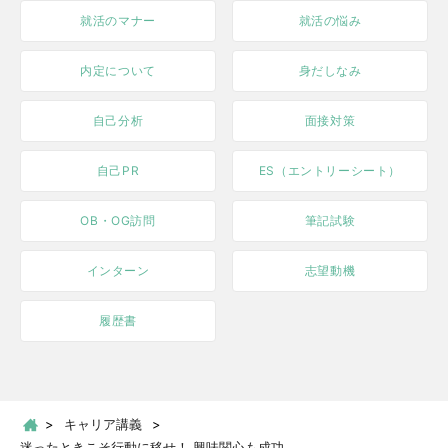
就活のマナー
就活の悩み
内定について
身だしなみ
自己分析
面接対策
自己PR
ES（エントリーシート）
OB・OG訪問
筆記試験
インターン
志望動機
履歴書
キャリア講義
迷ったときこそ行動に移せ！ 興味関心も成功...