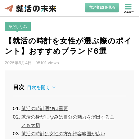
内定者ESを見る
メニュー
身だしなみ
【就活の時計を女性が選ぶ際のポイ
ント】おすすめブランド6選
2025年6月4日
95101 views
目次
目次を開く
就活の時計選びは重要
就活の身だしなみは自分の魅力を演出するこ
とも大切
就活の時計は女性の方が許容範囲が広い