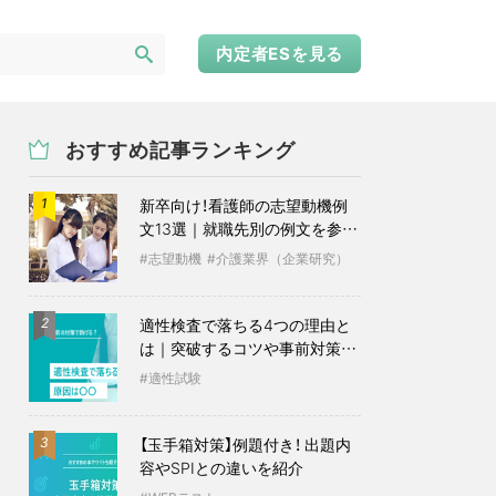
内定者ESを見る
おすすめ記事ランキング
新卒向け！看護師の志望動機例
1
文13選｜就職先別の例文を参考
に
志望動機
介護業界（企業研究）
適性検査で落ちる4つの理由と
2
は｜突破するコツや事前対策も
紹介
適性試験
【玉手箱対策】例題付き！ 出題内
3
容やSPIとの違いを紹介