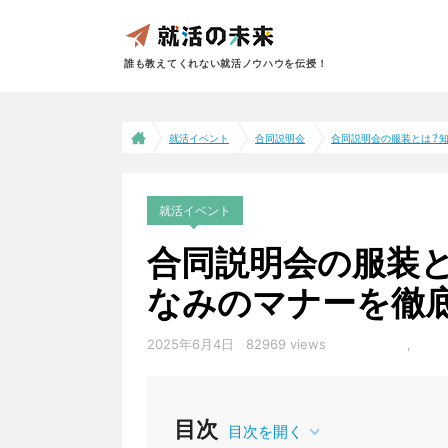
誰も教えてくれない就活ノウハウを伝授！
就活イベント
合同説明会
合同説明会の服装とは？知
就活イベント
合同説明会の服装
なみのマナーを徹
2025年6月4日
82969 views
合同説明会
,
目次
目次を開く