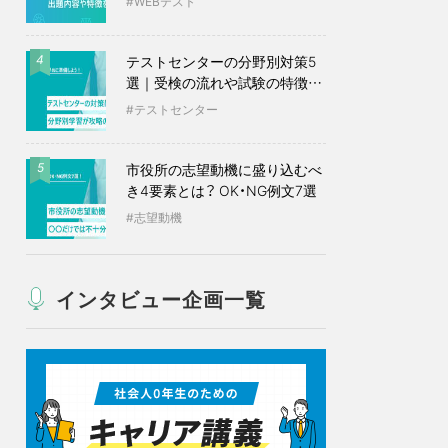
WEBテスト
テストセンターの分野別対策5
4
選｜受検の流れや試験の特徴も
紹介
テストセンター
市役所の志望動機に盛り込むべ
5
き4要素とは？ OK・NG例文7選
志望動機
インタビュー企画一覧