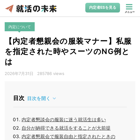
内定者ESを見る
メニュー
内定について
【内定者懇親会の服装マナー】私服
を指定された時やスーツのNG例と
は
2026年7月31日
285786 views
目次
目次を開く
内定者懇談会の服装に迷う就活生は多い
自分が納得できる就活をすることが大前提
内定者懇親会で服装自由と指定されたときの