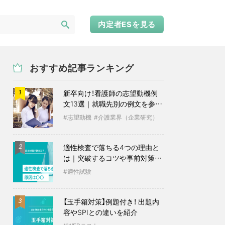
内定者ESを見る
おすすめ記事ランキング
新卒向け！看護師の志望動機例
1
文13選｜就職先別の例文を参考
に
志望動機
介護業界（企業研究）
適性検査で落ちる4つの理由と
2
は｜突破するコツや事前対策も
紹介
適性試験
【玉手箱対策】例題付き！ 出題内
3
容やSPIとの違いを紹介