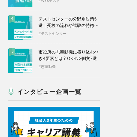
WEBテスト
テストセンターの分野別対策5
4
選｜受検の流れや試験の特徴も
紹介
テストセンター
市役所の志望動機に盛り込むべ
5
き4要素とは？ OK・NG例文7選
志望動機
インタビュー企画一覧