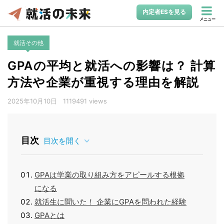
内定者ESを見る
メニュー
就活その他
GPAの平均と就活への影響は？ 計算
方法や企業が重視する理由を解説
2025年10月10日
1119491 views
目次
目次を開く
GPAは学業の取り組み方をアピールする根拠
になる
就活生に聞いた！ 企業にGPAを問われた経験
GPAとは