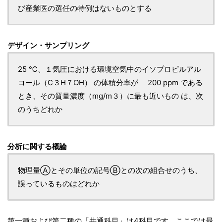
び産業医の選任の特例はないものとする
デザイン・サンプリング
25 ℃、１気圧における環境空気中のイソプロピルアル
コール（C３H７OH） の体積分率が 200 ppm である
とき、その質量濃度（mg/m３）に最も近いもの は、次
のうちどれか
分析に関する概論
物理量Ⓐとその単位の記号Ⓑとの次の組合せのうち、
誤っているものはどれか
第一種および第二種の「共通科目」は4科目です。ここでは最