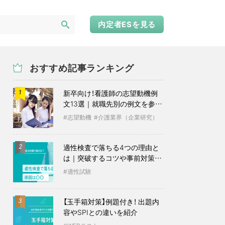
内定者ESを見る
おすすめ記事ランキング
新卒向け！看護師の志望動機例
1
文13選｜就職先別の例文を参考
に
志望動機
介護業界（企業研究）
適性検査で落ちる4つの理由と
2
は｜突破するコツや事前対策も
紹介
適性試験
【玉手箱対策】例題付き！ 出題内
3
容やSPIとの違いを紹介