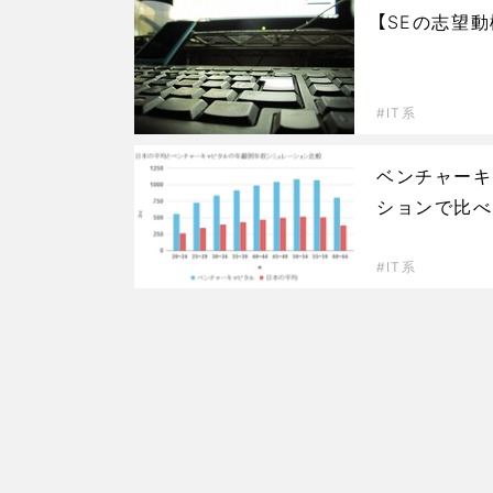
【SEの志望
IT系
ベンチャーキ
ションで比べ
IT系