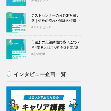
WEBテスト
テストセンターの分野別対策5
4
選｜受検の流れや試験の特徴も
紹介
テストセンター
市役所の志望動機に盛り込むべ
5
き4要素とは？ OK・NG例文7選
志望動機
インタビュー企画一覧