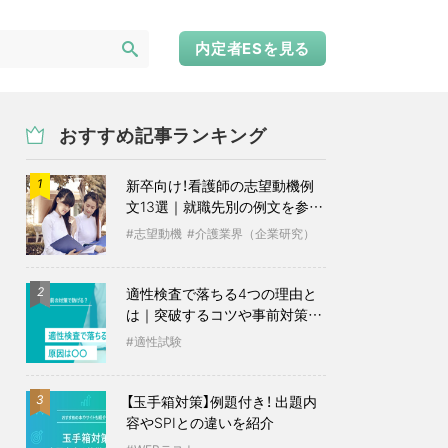
内定者ESを見る
おすすめ記事ランキング
新卒向け！看護師の志望動機例
1
文13選｜就職先別の例文を参考
に
志望動機
介護業界（企業研究）
適性検査で落ちる4つの理由と
2
は｜突破するコツや事前対策も
紹介
適性試験
【玉手箱対策】例題付き！ 出題内
3
容やSPIとの違いを紹介