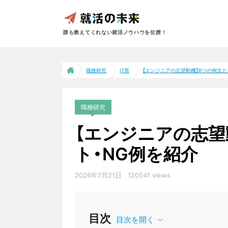
誰も教えてくれない就活ノウハウを伝授！
職種研究
IT系
【エンジニアの志望動機】6つの例文とポ
職種研究
【エンジニアの志望
ト・NG例を紹介
2026年7月21日
120541 views
IT系
目次
目次を開く