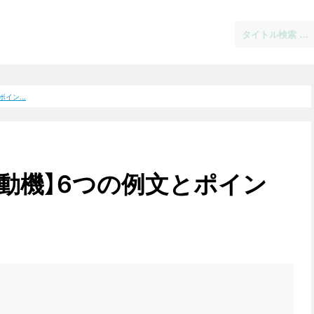
イン...
動機】6つの例文とポイン