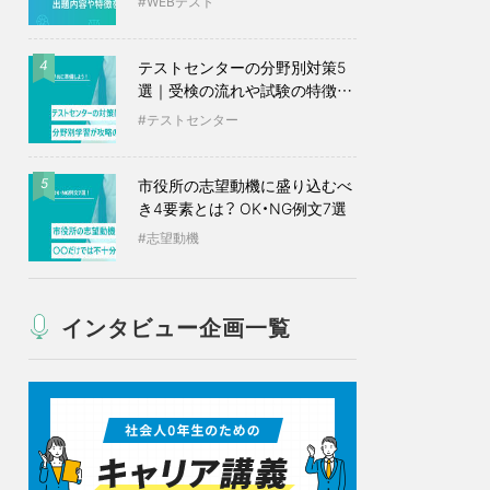
WEBテスト
テストセンターの分野別対策5
4
選｜受検の流れや試験の特徴も
紹介
テストセンター
市役所の志望動機に盛り込むべ
5
き4要素とは？ OK・NG例文7選
志望動機
インタビュー企画一覧