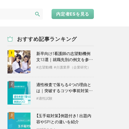
内定者ESを見る
おすすめ記事ランキング
新卒向け！看護師の志望動機例
1
文13選｜就職先別の例文を参考
に
志望動機
介護業界（企業研究）
適性検査で落ちる4つの理由と
2
は｜突破するコツや事前対策も
紹介
適性試験
【玉手箱対策】例題付き！ 出題内
3
容やSPIとの違いを紹介