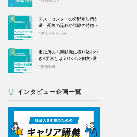
WEBテスト
テストセンターの分野別対策5
4
選｜受検の流れや試験の特徴も
紹介
テストセンター
市役所の志望動機に盛り込むべ
5
き4要素とは？ OK・NG例文7選
志望動機
インタビュー企画一覧