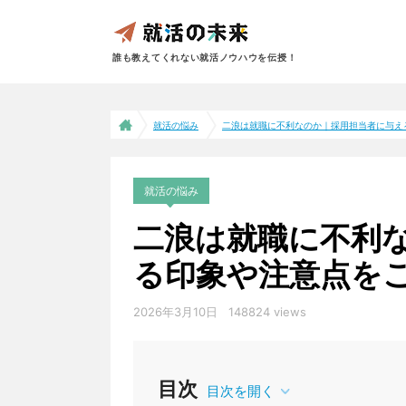
誰も教えてくれない就活ノウハウを伝授！
就活の悩み
二浪は就職に不利なのか｜採用担当者に与える.
就活の悩み
二浪は就職に不利
る印象や注意点を
2026年3月10日
148824 views
目次
目次を開く